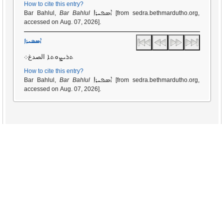
How to cite this entry?
ܐܣܦܝܪܐ
Bar Bahlul,
Bar Bahlul
[from sedra.bethmardutho.org,
accessed on Aug. 07, 2026].
ܐܣܦܝܪܐ
ܬܪܝܨܘܬܐ الصدغ܀
How to cite this entry?
ܐܣܦܝܪܐ
Bar Bahlul,
Bar Bahlul
[from sedra.bethmardutho.org,
accessed on Aug. 07, 2026].
Copyright © 2011-2026 by Beth Mardutho The Syriac Institute All Rights Reserved.