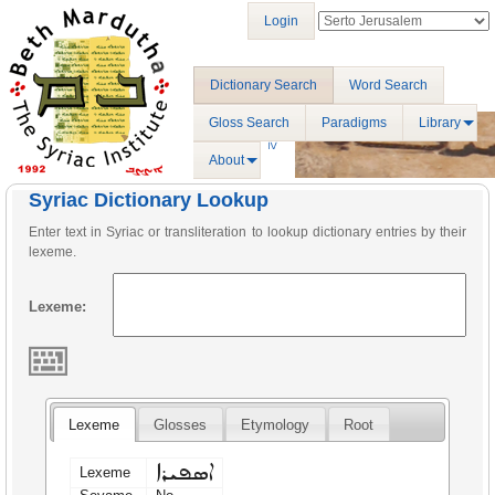
Login
Dictionary Search
Word Search
Gloss Search
Paradigms
Library
About
Syriac Dictionary Lookup
Enter text in Syriac or transliteration to lookup dictionary entries by their
lexeme.
Lexeme:
Lexeme
Glosses
Etymology
Root
ܐܣܦܝܪܐ
Lexeme