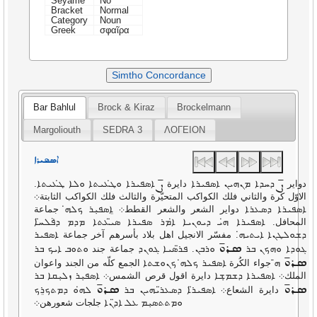
Seyame
No
Bracket
Normal
Category
Noun
Greek
σφαῖρα
Simtho Concordance
Bar Bahlul
Brock & Kiraz
Brockelmann
Margoliouth
SEDRA 3
ΛΟΓΕΙΟΝ
ܐܣܦܝܪܐ
ܨ̄
ܨ̄
دواير
ܕܚܕܐ ܡܢܗܝܢ ܐܣܦܝܪܐ دايرة
ܐܣܦܝܪܐ ܘܛ̇ܥܝܬܐ ܘܠܐ ܛ̇ܥܝܬܐ.
الاوّل كرة والثاني فلك الكواكب المتحيّرة والثالث فلك الكواكب الثابتة܀
ܐܣܦܝܪܐ ܕܣܥܪܐ دواير الشعر والشعر القطط܀ ܐܸܣܦܝܼܪ ܟܠܗ̇ جماعة
المحافل. ܐܣܦܝܪܐ ܗ̇ܝ ܕܝܘܢܝܐ ܐ̇ܡܪ ܣܦܝܪܐ ܣܝ̈ܥܬܐ ܡܕܡ ܕܦܵܠܚ̈ܐ
ܕܫܘܠܛܢܐ ܐܝܬܝܗ̇. مفسّر الانجيل اهل بلاد بأسرهم آخر جماعة ܐܣܦܝܪ
ܣܪܘ̄
ܓܘܕܐ ܘܗܟܢ ܒܪ
ܘܪܒܢ. ܦܪ̈ܣܝܐ ܓܘܢܕ جماعة جند ܘܬܘܒ ܐܝܟ ܒܪ
ܣܪܘ̄
ܗ̄ جواء الكُرة ܐܣܦܝܪ ܟܠܗ̇ ܟܢܘܫܬܐ الجمع كلّه من الجند واعوان
الملك܀ ܐܣܦܝܪܐ ܕܫܡ̣ܫܐ دايرة اقول قرص الشمس܀ ܐܣܦܝܼܪ ܙܠܝܼܩܐ ܒܪ
ܣܪܘ̄
ܣܪܘ̄
دايرة الشعاع܀ ܐܣܦܝܪ̈ܐ ܕܣܥܪ̈ܝܗܝܢ ܒܪ
ܠܗ̇ܘ ܕܡܬܟܪܸܟ
ܘܡܬܬܣܝܼܡ ܥܠ ܐܕ̈ܢܐ جلجات شعورهن܀